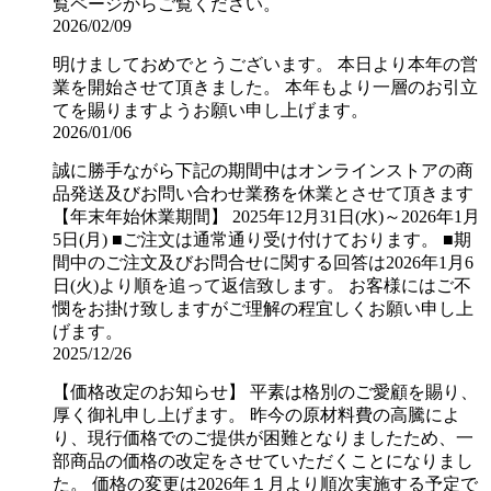
覧ページからご覧ください。
2026/02/09
明けましておめでとうございます。 本日より本年の営
業を開始させて頂きました。 本年もより一層のお引立
てを賜りますようお願い申し上げます。
2026/01/06
誠に勝手ながら下記の期間中はオンラインストアの商
品発送及びお問い合わせ業務を休業とさせて頂きます
【年末年始休業期間】 2025年12月31日(水)～2026年1月
5日(月) ■ご注文は通常通り受け付けております。 ■期
間中のご注文及びお問合せに関する回答は2026年1月6
日(火)より順を追って返信致します。 お客様にはご不
憫をお掛け致しますがご理解の程宜しくお願い申し上
げます。
2025/12/26
【価格改定のお知らせ】 平素は格別のご愛顧を賜り、
厚く御礼申し上げます。 昨今の原材料費の高騰によ
り、現行価格でのご提供が困難となりましたため、一
部商品の価格の改定をさせていただくことになりまし
た。 価格の変更は2026年１月より順次実施する予定で