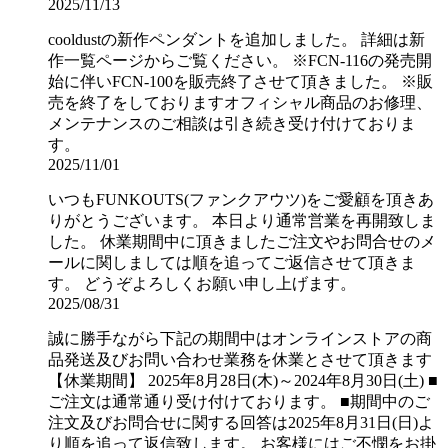
2025/11/13
cooldustの新作ペンダントを追加しました。 詳細は新
作一覧ページからご覧ください。 ※FCN-116の発売開
始に伴いFCN-100を販売終了させて頂きました。 ※販
売を終了をしておりますオフィシャル商品のお修理、
メンテナンスのご相談は引き続き受け付けておりま
す。
2025/11/01
いつもFUNKOUTS(ファンクアウツ)をご愛顧を頂きあ
りがとうございます。 本日より通常営業を再開致しま
した。 休業期間中に頂きましたご注文やお問合せのメ
ールに関しましては順を追ってご返信させて頂きま
す。 どうぞよろしくお願い申し上げます。
2025/08/31
誠に勝手ながら下記の期間中はオンラインストアの商
品発送及びお問い合わせ業務を休業とさせて頂きます
【休業期間】 2025年8月28日(木)～2024年8月30日(土) ■
ご注文は通常通り受け付けております。 ■期間中のご
注文及びお問合せに関する回答は2025年8月31日(日)よ
り順を追って返信致します。 お客様にはご不憫をお掛