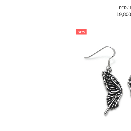
FCR-1
19,80
NEW