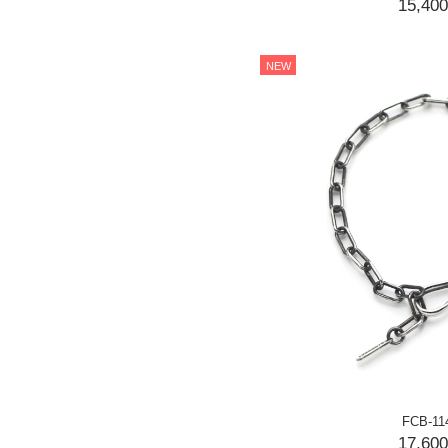
15,40
NEW
FCB-11
17,60