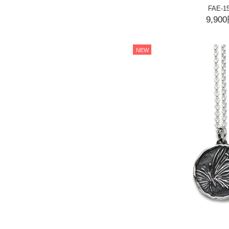
FAE-1
9,90
NEW