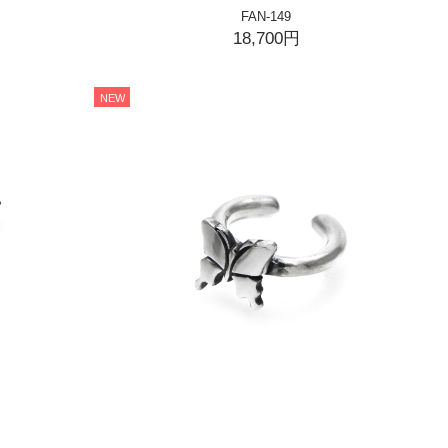
FAN-149
18,700円
NEW