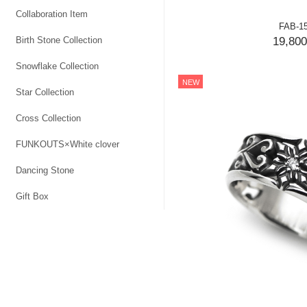
Collaboration Item
FAB-1
19,80
Birth Stone Collection
Snowflake Collection
NEW
Star Collection
Cross Collection
FUNKOUTS×White clover
Dancing Stone
Gift Box