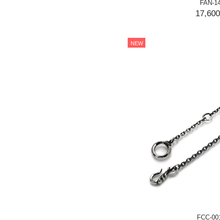
FAN-1
17,60
NEW
FCC-00