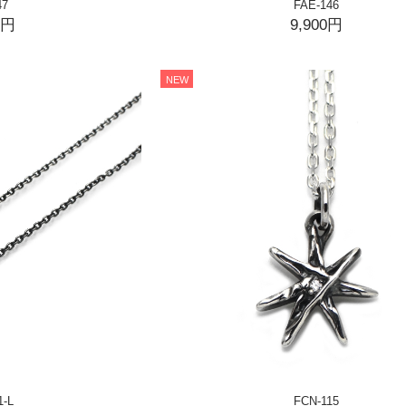
47
FAE-146
0円
9,900円
NEW
1-L
FCN-115