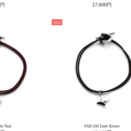
0円
17,600円
NEW
rk Red
FAB-144 Dark Brown