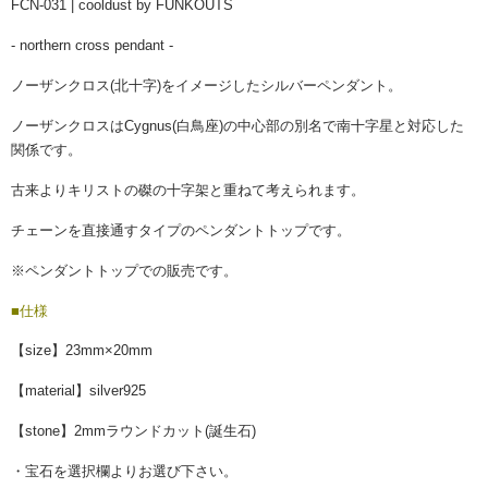
FCN-031 | cooldust by FUNKOUTS
- northern cross pendant -
ノーザンクロス(北十字)をイメージしたシルバーペンダント。
ノーザンクロスはCygnus(白鳥座)の中心部の別名で南十字星と対応した
関係です。
古来よりキリストの磔の十字架と重ねて考えられます。
チェーンを直接通すタイプのペンダントトップです。
※ペンダントトップでの販売です。
■仕様
【size】23mm×20mm
【material】silver925
【stone】2mmラウンドカット(誕生石)
・宝石を選択欄よりお選び下さい。