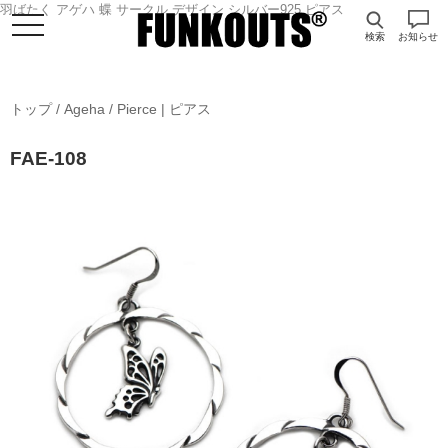
羽ばたく アゲハ 蝶 サークル デザイン シルバー925 ピアス
検索
お知らせ
トップ
/
Ageha
/
Pierce | ピアス
FAE-108