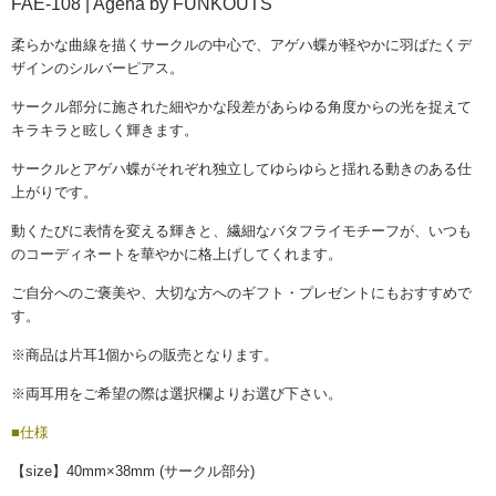
FAE-108 | Ageha by FUNKOUTS
柔らかな曲線を描くサークルの中心で、アゲハ蝶が軽やかに羽ばたくデ
ザインのシルバーピアス。
サークル部分に施された細やかな段差があらゆる角度からの光を捉えて
キラキラと眩しく輝きます。
サークルとアゲハ蝶がそれぞれ独立してゆらゆらと揺れる動きのある仕
上がりです。
動くたびに表情を変える輝きと、繊細なバタフライモチーフが、いつも
のコーディネートを華やかに格上げしてくれます。
ご自分へのご褒美や、大切な方へのギフト・プレゼントにもおすすめで
す。
※商品は片耳1個からの販売となります。
※両耳用をご希望の際は選択欄よりお選び下さい。
■仕様
【size】40mm×38mm (サークル部分)