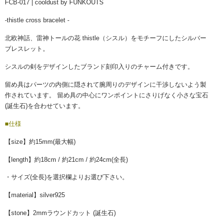
FCB-017 | cooldust by FUNKOUTS
-thistle cross bracelet -
北欧神話、雷神トールの花 thistle（シスル）をモチーフにしたシルバー
ブレスレット。
シスルの剣をデザインしたブランド刻印入りのチャーム付きです。
留め具はパーツの内側に隠されて腕周りのデザインに干渉しないよう製
作されています。 留め具の中心にワンポイントにさりげなく小さな宝石
(誕生石)を合わせています。
■仕様
【size】約15mm(最大幅)
【length】約18cm / 約21cm / 約24cm(全長)
・サイズ(全長)を選択欄よりお選び下さい。
【material】silver925
【stone】2mmラウンドカット (誕生石)