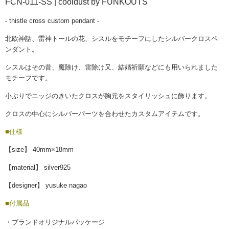
FCN-011-SS | cooldust by FUNKOUTS
- thistle cross custom pendant -
北欧神話、雷神トールの花、シスル
をモチーフにしたシルバークロスペ
ンダント。
シスルはその昔、魔除け、雷除け又、結婚祈願などにも用いられました
モチーフです。
小ぶりでエッジのきいたクロスが胸元をスタイリッシュに飾ります。
クロスの中心にシルバーパーツを合わせたカスタムアイテムです。
■仕様
【size】 40mm×18mm
【material】 silver925
【designer】 yusuke nagao
■付属品
・ブランドオリジナルパッケージ