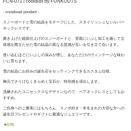
FCN-071 | cooldust by FUNKOUTS
- snowboad pendant -
スノーボードと雪の結晶をモチーフにした、スタイリッシュなシルバー
ネックレスです。
磨き上げた鏡面仕上げのスノーボードと、背面にいぶし加工を施して立
体感を際立たせた雪の結晶の異なる質感が互いを引き立て合います。
使い込むほどにいぶしの深みが増し、あなただけのヴィンテージな味わ
いに育ちます。
雪の結晶にお好みの誕生石をセッティングできるカスタム仕様。
胸元でさりげなくきらめく宝石が、特別感を演出します。
洗練されたユニセックスなデザインなので、ペアネックレスとしてもお
すすめ。
ご自身へのご褒美にはもちろん、スノボ好き・冬生まれの大切な方への
誕生日プレゼントやギフトに最適なジュエリーです。
■仕様