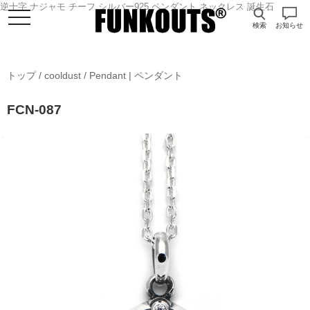
逆十字 ナジャモ チーフ シルバー925 ペンダント ネックレス 誕生石
検索
お知らせ
トップ
/
cooldust
/
Pendant | ペンダント
FCN-087