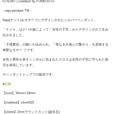
FCN-087 | cooldust by FUNKOUTS
- naja pendant TM -
Naja(ナジャ)をモチーフにデザインされたシルバーペンダント。
「ナジャ」はナバホ族によって「女性の子宮」からデザインされて生み
出されました。
「子孫繁栄」の願いが込められ、「母なる大地との繋がり」を意味する
神聖なモチー フです。
女性と男性を表すシンボルに包まれたクロスは女性の子宮に守られた胎
児を表現しています。
※ペンダントトップでの販売です。
■仕様
【size】34mm×19mm
【material】silver925
【stone】2mmラウンドカット(誕生石)