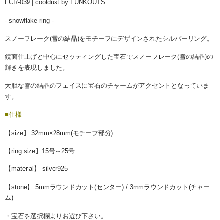
FCR-039 | cooldust by FUNKOUTS
- snowflake ring -
スノーフレーク(雪の結晶)をモチーフにデザインされたシルバーリング。
鏡面仕上げと中心にセッティングした宝石でスノーフレーク(雪の結晶)の
輝きを表現しました。
大胆な雪の結晶のフェイスに宝石のチャームがアクセントとなっていま
す。
■仕様
【size】 32mm×28mm(モチーフ部分)
【ring size】15
号～25号
【material】 silver925
【stone】 5mmラウンドカット(センター) / 3mmラウンドカット(チャー
ム)
・宝石を選択欄よりお選び下さい。