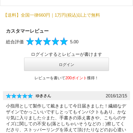
必須
【送料】全国一律660円｜1万円(税込)以上で無料
必須
カスタマーレビュー
総合評価
5.00
ログインするとレビューが書けます
必須
レビューを書いて
200ポイント
獲得！
2016/12/15
ゆきさん
小指用として製作して戴きまして今日届きました！繊細なデ
ザインでかっこいいですしとってもインパクトもあり、かな
り気に入りました☆また、手書きの添え書きや、こちらのサ
イズに関しての不安も(落としちゃいそうなどの；)察してく
Eメール
ださり、ストッパーリングを添えて頂けたりなどのお心遣い